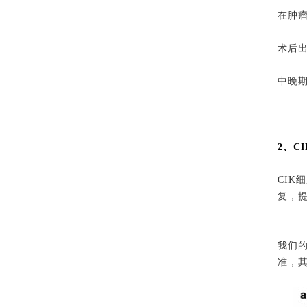
在肿
术后
中晚
2、C
CI
复，
我们
准，