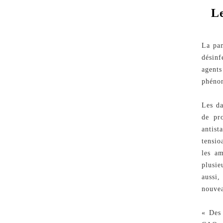
Le
La pan
désinf
agent
phénom
Les d
de pr
antist
tensio
les am
plusie
aussi
nouvea
« Des