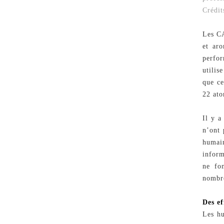
Crédit
Les CA
et aro
perfor
utilis
que ce
22 ato
Il y a
n’ont 
humai
inform
ne fon
nombr
Des ef
Les hu