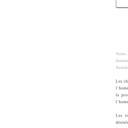
Voies 
donnée
Arnold
Les ch
l’homé
la pro
l’homé
Les t
désin