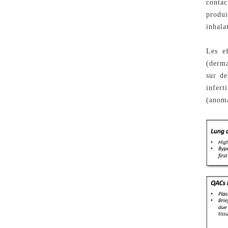
conta
produi
inhala
Les ef
(derma
sur de
infer
(anoma