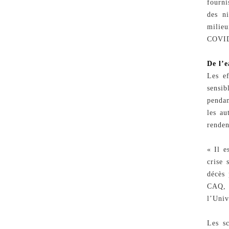
fourni
des ni
milieu
COVID-
De l’e
Les ef
sensib
pendan
les au
renden
« Il e
crise 
décès 
CAQ, 
l’Univ
Les sc