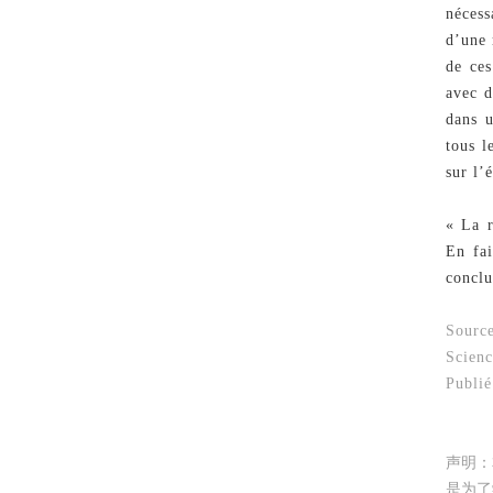
nécess
d’une 
de ces
avec d
dans 
tous l
sur l’
« La r
En fai
conclu
Source
Scien
Publié
声明：
是为了