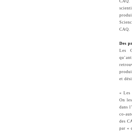
CAQ. 
scient
produ
Scienc
CAQ.
Des p
Les C
qu’ant
retrou
produi
et dés
« Les 
On les
dans l
co-aut
des CA
par « 