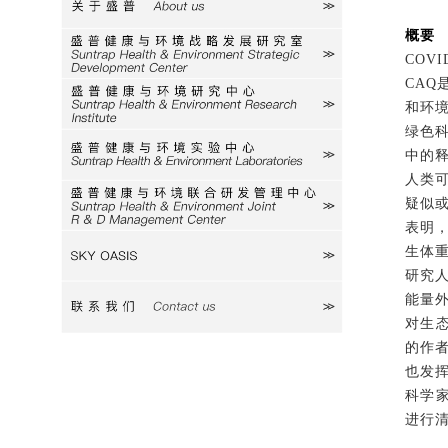
关于盛普
概要
研究室
COVI
CAQ
研究中心
和环
绿色
中的
实验中心
人类
疑似
研发中心
表明
生体
SKY
研究
能量
联系我们
对生
的作
也发
科学
进行